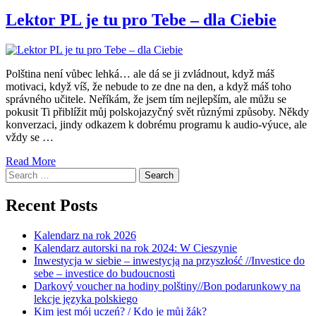
Lektor PL je tu pro Tebe – dla Ciebie
Polština není vůbec lehká… ale dá se ji zvládnout, když máš
motivaci, když víš, že nebude to ze dne na den, a když máš toho
správného učitele. Neříkám, že jsem tím nejlepším, ale můžu se
pokusit Ti přiblížit můj polskojazyčný svět různými způsoby. Někdy
konverzaci, jindy odkazem k dobrému programu k audio-výuce, ale
vždy se …
Read More
Search
for:
Recent Posts
Kalendarz na rok 2026
Kalendarz autorski na rok 2024: W Cieszynie
Inwestycja w siebie – inwestycją na przyszłość //Investice do
sebe – investice do budoucnosti
Darkový voucher na hodiny polštiny//Bon podarunkowy na
lekcje języka polskiego
Kim jest mój uczeń? / Kdo je můj žák?