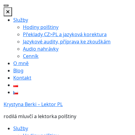
Skip
to
content
Služby
(Press
Hodiny polštiny
Enter)
Překlady CZ>PL a jazyková korektura
Jazykové audity, příprava ke zkouškám
Audio nahrávky
Cenník
O mně
Blog
Kontakt
Krystyna Berki – Lektor PL
rodilá mluvčí a lektorka polštiny
Služby