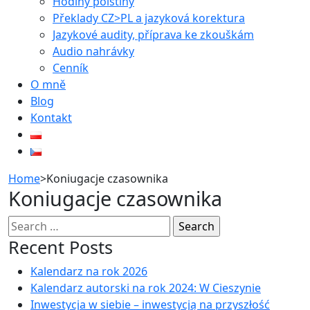
Hodiny polštiny
Překlady CZ>PL a jazyková korektura
Jazykové audity, příprava ke zkouškám
Audio nahrávky
Cenník
O mně
Blog
Kontakt
Home
>
Koniugacje czasownika
Koniugacje czasownika
Search
for:
Recent Posts
Kalendarz na rok 2026
Kalendarz autorski na rok 2024: W Cieszynie
Inwestycja w siebie – inwestycją na przyszłość