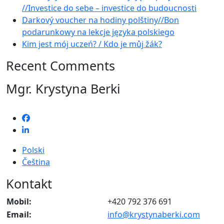
//Investice do sebe – investice do budoucnosti
Darkový voucher na hodiny polštiny//Bon
podarunkowy na lekcje języka polskiego
Kim jest mój uczeń? / Kdo je můj žák?
Recent Comments
Mgr. Krystyna Berki
Polski
Čeština
Kontakt
Mobil:
+420 792 376 691
Email:
info@krystynaberki.com