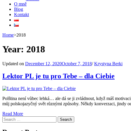
O mně
Blog
Kontakt
Home
>
2018
Year:
2018
Updated on
December 12, 2020
October 7, 2018
/
Krystyna Berki
Lektor PL je tu pro Tebe – dla Ciebie
Polština není vůbec lehká… ale dá se ji zvládnout, když máš motivaci,
můj polskojazyčný svět různými způsoby. Někdy konverzaci, jindy 
Read More
Search
for: