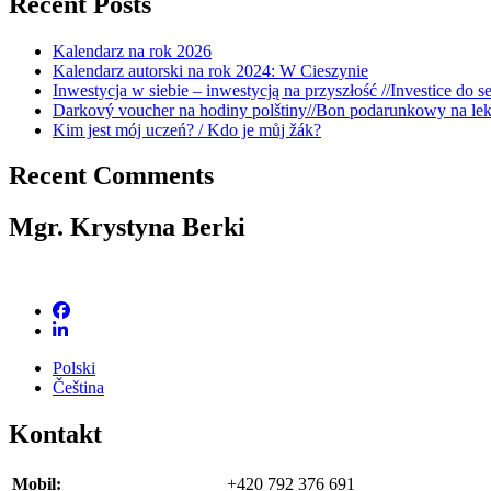
Recent Posts
Kalendarz na rok 2026
Kalendarz autorski na rok 2024: W Cieszynie
Inwestycja w siebie – inwestycją na przyszłość //Investice do s
Darkový voucher na hodiny polštiny//Bon podarunkowy na lek
Kim jest mój uczeń? / Kdo je můj žák?
Recent Comments
Mgr. Krystyna Berki
Polski
Čeština
Kontakt
Mobil:
+420 792 376 691