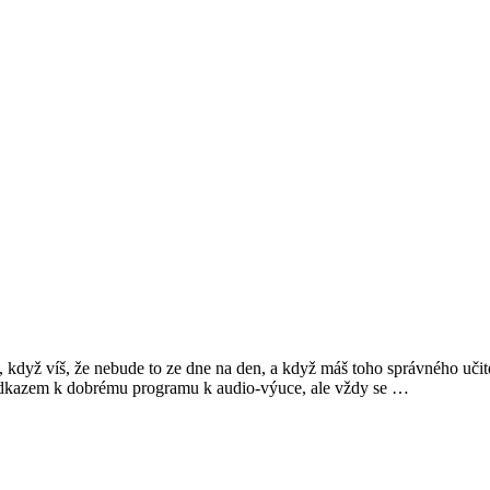
 když víš, že nebude to ze dne na den, a když máš toho správného učitel
odkazem k dobrému programu k audio-výuce, ale vždy se …