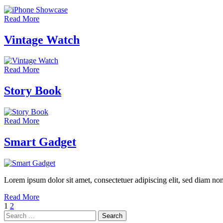
Read More
Vintage Watch
Read More
Story Book
Read More
Smart Gadget
Lorem ipsum dolor sit amet, consectetuer adipiscing elit, sed diam 
Read More
Posts
Page
Page
1
2
Search
pagination