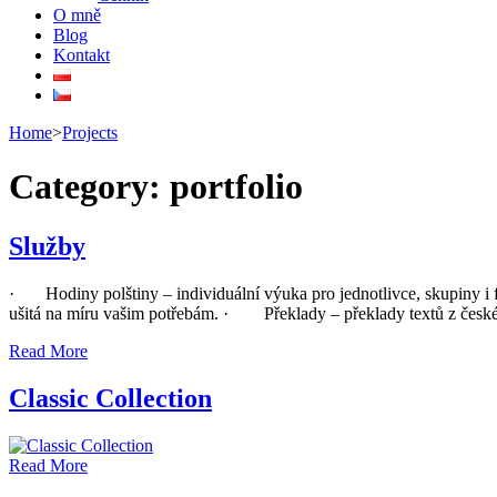
O mně
Blog
Kontakt
Home
>
Projects
Category:
portfolio
Služby
· Hodiny polštiny – individuální výuka pro jednotlivce, skupiny i
ušitá na míru vašim potřebám. · Překlady – překlady textů z česk
Read More
Classic Collection
Read More