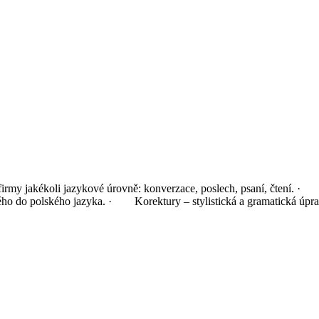
 firmy jakékoli jazykové úrovně: konverzace, poslech, psaní, čtení. 
ého do polského jazyka. · Korektury – stylistická a gramatická úp