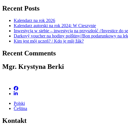
for:
Recent Posts
Kalendarz na rok 2026
Kalendarz autorski na rok 2024: W Cieszynie
Inwestycja w siebie – inwestycją na przyszłość //Investice do s
Darkový voucher na hodiny polštiny//Bon podarunkowy na lek
Kim jest mój uczeń? / Kdo je můj žák?
Recent Comments
Mgr. Krystyna Berki
Polski
Čeština
Kontakt